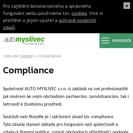
Pro zajištění bezstarostného a správného
fungování webu používáme tzv.
cookies
. Více si
přečtěte o jejich využití a
ochraně osobních
údajů
.
NAVIGACE
Jste zde:
Úvodní
->
Compliance
Compliance
Společnost AUTO MYSLIVEC s.r.o. si zakládá na své profesionalitě
jak směrem ke svým obchodním partnerům, zaměstnancům, tak i
šetrnosti k životnímu prostředí.
Součástí naší filozofie je i udržování zásad tzv. compliance.
Tyto zásady stanoví základy pro fungování naší společnosti a
vztahu k firemní politice, rozvoji obchodních příležitostí i podpoře