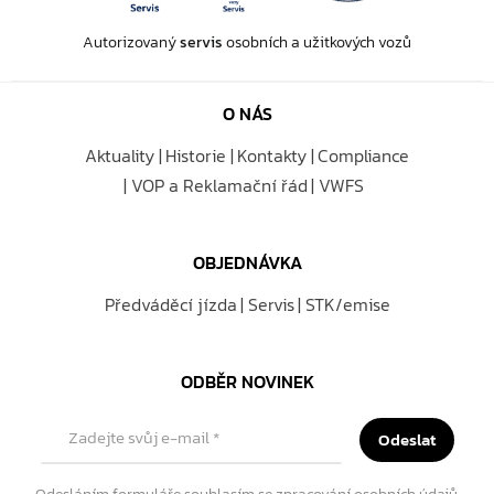
Autorizovaný
servis
osobních a užitkových vozů
O NÁS
Aktuality
Historie
Kontakty
Compliance
VOP a Reklamační řád
VWFS
OBJEDNÁVKA
Předváděcí jízda
Servis
STK/emise
ODBĚR NOVINEK
Zadejte svůj e-mail
*
Odeslat