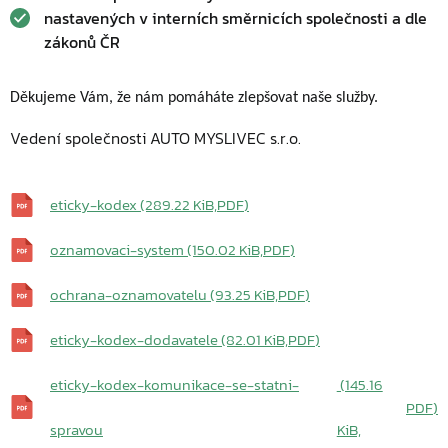
nastavených v interních směrnicích společnosti a dle
zákonů ČR
Děkujeme Vám, že nám pomáháte zlepšovat naše služby.
Vedení společnosti AUTO MYSLIVEC s.r.o.
eticky-kodex
(289.22 KiB,
PDF
)
oznamovaci-system
(150.02 KiB,
PDF
)
ochrana-oznamovatelu
(93.25 KiB,
PDF
)
eticky-kodex-dodavatele
(82.01 KiB,
PDF
)
eticky-kodex-komunikace-se-statni-
(145.16
PDF
)
spravou
KiB,