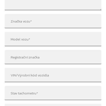
Značka vozu
*
Model vozu
*
Registrační značka
VIN/Výrobní kód vozidla
Stav tachometru
*