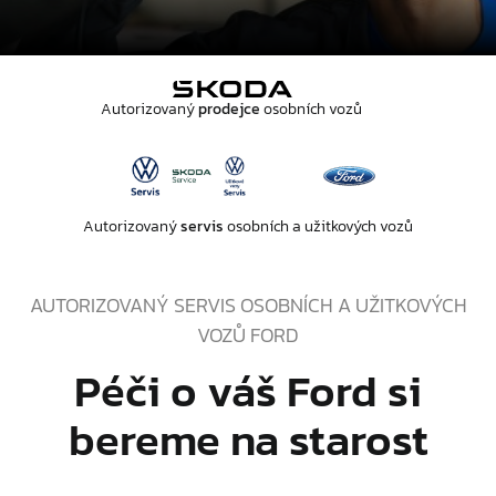
Autorizovaný
prodejce
osobních vozů
Autorizovaný
servis
osobních a užitkových vozů
AUTORIZOVANÝ SERVIS OSOBNÍCH A UŽITKOVÝCH
VOZŮ FORD
Péči o váš Ford si
bereme na starost