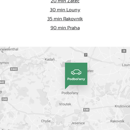
20
min Žatec
30
min Louny
35
min Rakovník
90
min Praha
Podbořany