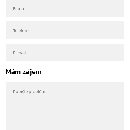
Firma
Telefon
*
E-mail
Mám zájem
Popište problém