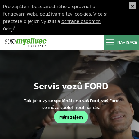
Pro zajištění bezstarostného a správného
fungování webu používáme tzv.
cookies
. Více si
přečtěte o jejich využití a
ochraně osobních
údajů
.
NAVIGACE
Servis vozů FORD
Tak jako vy se spoléháte na váš Ford, váš Ford
se může spolehnout na nás.
Mám zájem