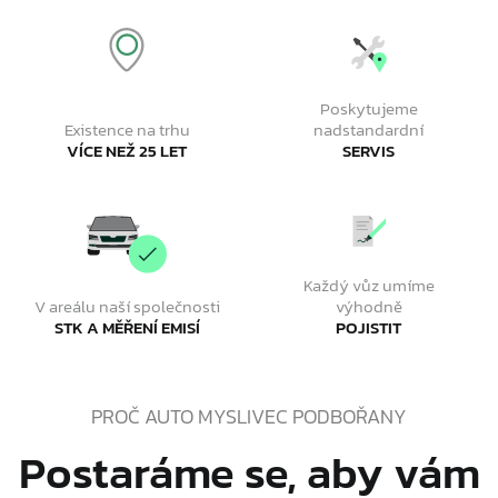
Poskytujeme
Existence na trhu
nadstandardní
VÍCE NEŽ 25 LET
SERVIS
Každý vůz umíme
V areálu naší společnosti
výhodně
STK A MĚŘENÍ EMISÍ
POJISTIT
PROČ AUTO MYSLIVEC PODBOŘANY
Postaráme se, aby vám