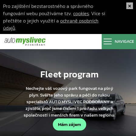
Pro zajištění bezstarostného a správného
fungování webu používáme tzv.
cookies
. Více si
přečtěte o jejich využití a
ochraně osobních
údajů
.
NAVIGACE
Fleet program
Nechejte váš vozový park fungovat na plný
plyn. Svěřte jeho správu a péči do rukou
specialistů AUTO MYSLIVEC PODBOŘANY a
zjistěte, proč jsme číslem 1 pro řadu velkých
společností i menších firem v našem regionu.
Mám zájem