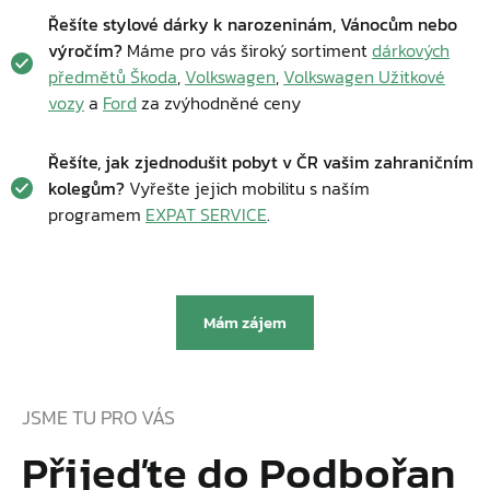
Řešíte stylové dárky k narozeninám, Vánocům nebo
výročím?
Máme pro vás široký sortiment
dárkových
předmětů Škoda
,
Volkswagen
,
Volkswagen Užitkové
vozy
a
Ford
za zvýhodněné ceny
Řešíte, jak zjednodušit pobyt v ČR vašim zahraničním
kolegům?
Vyřešte jejich mobilitu s naším
programem
EXPAT SERVICE
.
Mám zájem
JSME TU PRO VÁS
Přijeďte do Podbořan