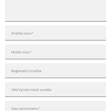
Značka vozu
*
Model vozu
*
Registrační značka
VIN/Výrobní kód vozidla
Stav tachometru
*