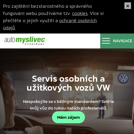
Pro zajištění bezstarostného a správného
fungování webu používáme tzv.
cookies
. Více si
přečtěte o jejich využití a
ochraně osobních
údajů
.
NAVIGACE
Servis osobních a
užitkových vozů VW
Nespokojíte se s běžným standardem? Svěřte
svůj vůz do rukou našich profesionálů.
Mám zájem