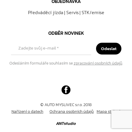
OBJEDNÁVKA
Předváděcí jízda
Servis
STK/emise
ODBĚR NOVINEK
Zadejte svůj e-mail
*
Odeslat
Odesláním formuláře souhlasím se
zpracování osobních údajů
.
© AUTO MYSLIVEC s.r.o. 2018
Nařízení o datech
Ochrana osobních údajů
Mapa stránek