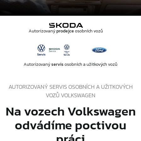
Autorizovaný
prodejce
osobních vozů
Autorizovaný
servis
osobních a užitkových vozů
AUTORIZOVANÝ SERVIS OSOBNÍCH A UŽITKOVÝCH
VOZŮ VOLKSWAGEN
Na vozech Volkswagen
odvádíme poctivou
práci