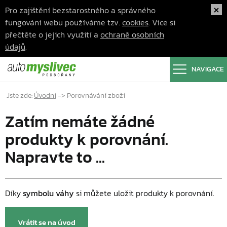
Pro zajištění bezstarostného a správného
fungování webu používáme tzv.
cookies
. Více si
přečtěte o jejich využití a
ochraně osobních
údajů
.
NAVIGACE
Jste zde:
Úvodní
->
Porovnávání zboží
Zatím nemáte žádné
produkty k porovnání.
Napravte to ...
Díky
symbolu váhy
si můžete uložit produkty k porovnání.
Vrátit se na úvod