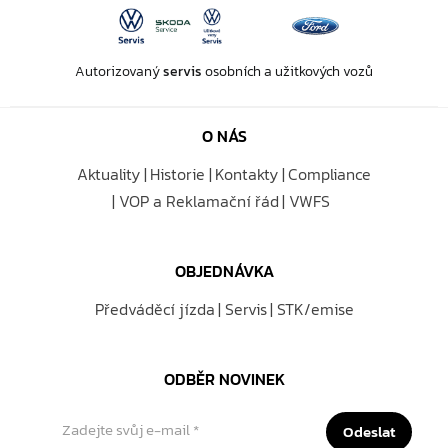
Autorizovaný
servis
osobních a užitkových vozů
O NÁS
Aktuality
Historie
Kontakty
Compliance
VOP a Reklamační řád
VWFS
OBJEDNÁVKA
Předváděcí jízda
Servis
STK/emise
ODBĚR NOVINEK
Zadejte svůj e-mail
*
Odeslat