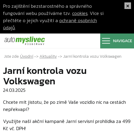
Pro zajištění bezstarostného a správného
fungování webu používáme tzv.
cookies
. Více si
přečtěte o jejich využití a
ochraně osobních
údajů
.
NAVIGACE
Jste zde:
Úvodní
->
Aktuality
->
Jarní kontrola vozu Volkswagen
Jarní kontrola vozu
Volkswagen
24.03.2025
Chcete mít jistotu, že po zimě Vaše vozidlo nic na cestách
nepřekvapí?
Využijte naší akční kampaně Jarní servisní prohlídka za 499
Kč vč. DPH!