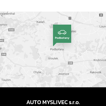
Podbořany
AUTO MYSLIVEC s.r.o.