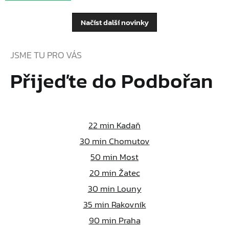
Načíst další novinky
JSME TU PRO VÁS
Přijeďte do Podbořan
22
min Kadaň
30
min Chomutov
50
min Most
20
min Žatec
30
min Louny
35
min Rakovník
90
min Praha