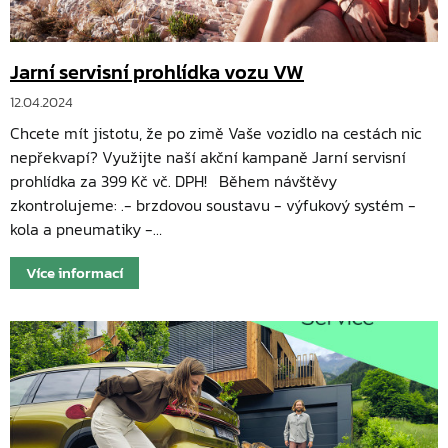
Jarní servisní prohlídka vozu VW
12.04.2024
Chcete mít jistotu, že po zimě Vaše vozidlo na cestách nic
nepřekvapí? Využijte naší akční kampaně Jarní servisní
prohlídka za 399 Kč vč. DPH! Během návštěvy
zkontrolujeme: .- brzdovou soustavu - výfukový systém -
kola a pneumatiky -…
Více informací