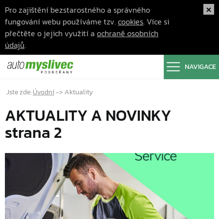
Pro zajištění bezstarostného a správného
fungování webu používáme tzv.
cookies
. Více si
přečtěte o jejich využití a
ochraně osobních
údajů
.
NAVIGACE
Jste zde:
Úvodní
->
Aktuality
AKTUALITY A NOVINKY
strana 2