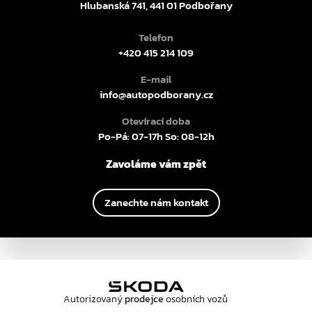
Hlubanská 741, 441 01 Podbořany
Telefon
+420 415 214 109
E-mail
info@autopodborany.cz
Otevírací doba
Po-Pá: 07-17h So: 08-12h
Zavoláme vám zpět
Zanechte nám kontakt
Autorizovaný
prodejce
osobních vozů