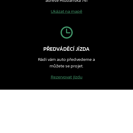
adrese Hlubanská 741
Ukázat na mapě
PŘEDVÁDĚCÍ JÍZDA
Rádi vám auto předvedeme a
můžete se projet.
Rezervovat jízdu
Nenašli jste svůj nový vůz? Můžete se
podívat na