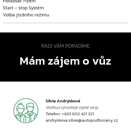
Posilovač řízení
Start – stop Systém
Volba jízdního režimu
RÁDI VÁM PORADÍME
Mám zájem o vůz
Silvie Andrýsková
Vedoucí prodeje ojeté vozy
Telefon:
+420 602 421 321
andryskova.silvie@autopodborany.cz