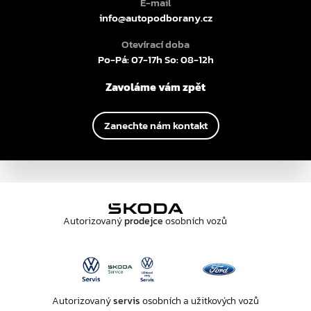
E-mail
info@autopodborany.cz
Otevírací doba
Po-Pá: 07-17h So: 08-12h
Zavoláme vám zpět
Zanechte nám kontakt
Autorizovaný
prodejce
osobních vozů
Autorizovaný
servis
osobních a užitkových vozů