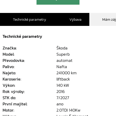
Technické parametry
Výbava
Mám zá
Technické parametry
Značka:
Škoda
Model:
Superb
Převodovka:
automat
Palivo:
Nafta
Najeto:
241000 km
Karoserie:
liftback
Výkon:
140 kW
Rok výroby:
2016
STK do:
7/2027
První majitel:
ano
Motor:
2.0TDI 140Kw