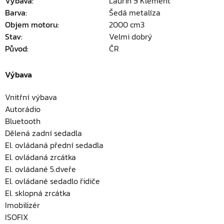
Výbava:
Laurin § Klement
Barva:
Šedá metalíza
Objem motoru:
2000 cm3
Stav:
Velmi dobrý
Původ:
ČR
Výbava
Vnitřní výbava
Autorádio
Bluetooth
Dělená zadní sedadla
El. ovládaná přední sedadla
El. ovládaná zrcátka
El. ovládané 5.dveře
El. ovládané sedadlo řidiče
El. sklopná zrcátka
Imobilizér
ISOFIX