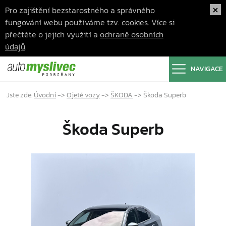
Pro zajištění bezstarostného a správného
fungování webu používáme tzv.
cookies
. Více si
přečtěte o jejich využití a
ochraně osobních
údajů
.
NAVIGACE
Jste zde:
Úvodní
->
Ojeté vozy
->
ŠKODA
->
Škoda Superb
Škoda Superb