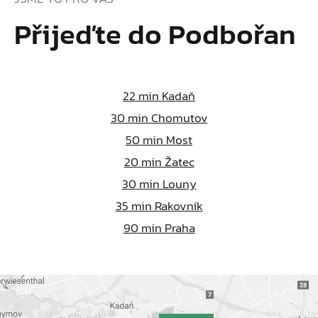
Přijeďte do Podbořan
22
min Kadaň
30
min Chomutov
50
min Most
20
min Žatec
30
min Louny
35
min Rakovník
90
min Praha