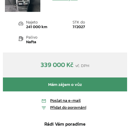
Najeto
STK do
241 000 km
7/2027
Palivo
Nafta
339 000 Kč
vč. DPH
Mám zájem o vůz
Poslat na e-mail
Přidat do porovnání
Rádi Vám poradíme