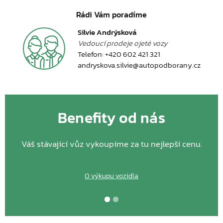
Rádi Vám poradíme
Silvie Andrýsková
Vedoucí prodeje ojeté vozy
Telefon:
+420 602 421 321
andryskova.silvie@autopodborany.cz
Benefity od nás
Váš stávající vůz vykoupíme za tu nejlepší cenu.
O výkupu vozidla