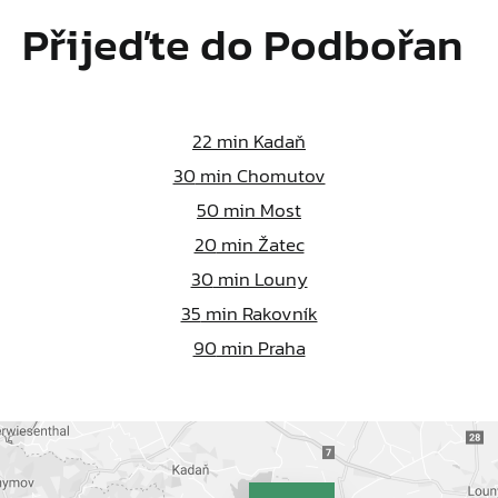
Přijeďte do Podbořan
22
min Kadaň
30
min Chomutov
50
min Most
20
min Žatec
30
min Louny
35
min Rakovník
90
min Praha