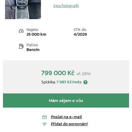
Více fotografií
Najeto
STK do
25 000 km
4/2029
Palivo
Benzín
799 000 Kč
vč. DPH
Splátka:
7 987 Kč/měs
Mám zájem o vůz
Poslat na e-mail
Přidat do porovnání