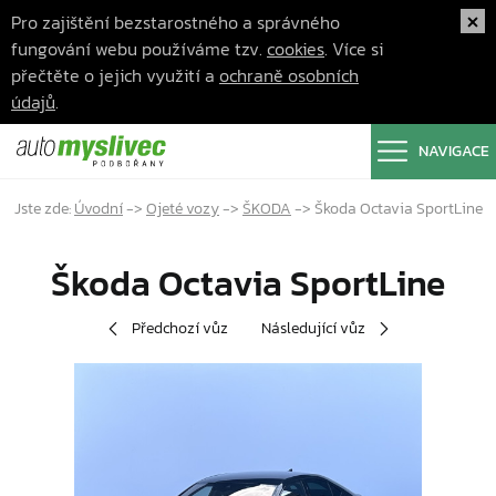
Pro zajištění bezstarostného a správného
fungování webu používáme tzv.
cookies
. Více si
přečtěte o jejich využití a
ochraně osobních
údajů
.
NAVIGACE
Jste zde:
Úvodní
->
Ojeté vozy
->
ŠKODA
->
Škoda Octavia SportLine
Škoda Octavia SportLine
Předchozí vůz
Následující vůz