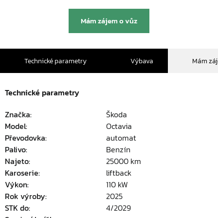
Mám zájem o vůz
Technické parametry
Výbava
Mám zá
Technické parametry
Značka:
Škoda
Model:
Octavia
Převodovka:
automat
Palivo:
Benzín
Najeto:
25000 km
Karoserie:
liftback
Výkon:
110 kW
Rok výroby:
2025
STK do:
4/2029