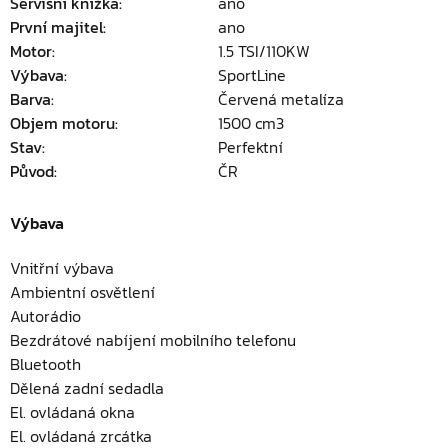
Servisní knížka:
ano
První majitel:
ano
Motor:
1.5 TSI/110KW
Výbava:
SportLine
Barva:
Červená metalíza
Objem motoru:
1500 cm3
Stav:
Perfektní
Původ:
ČR
Výbava
Vnitřní výbava
Ambientní osvětlení
Autorádio
Bezdrátové nabíjení mobilního telefonu
Bluetooth
Dělená zadní sedadla
El. ovládaná okna
El. ovládaná zrcátka