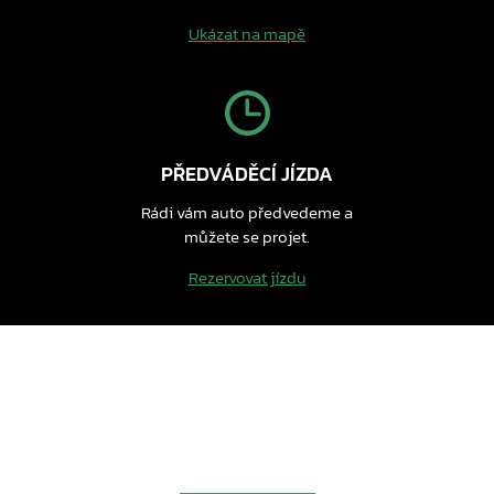
Ukázat na mapě
PŘEDVÁDĚCÍ JÍZDA
Rádi vám auto předvedeme a
můžete se projet.
Rezervovat jízdu
Nenašli jste svůj nový vůz? Můžete se
podívat na