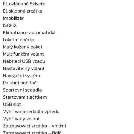
El. ovládané 5.dveře
El. sklopná zrcátka
Imobilizér
ISOFIX
Klimatizace automatická
Loketní opěrka
Malý kožený paket
Multifunkční volant
Nabíjecí USB vzadu
Nastavitelný volant
Navigační systém
Palubní počítač
Sportovní sedadla
Startování tlačítkem
USB slot
Vyhřívaná sedadla vpředu
Vyhřívaný volant
Zatmavovací zrcátko - vnitřní
Zatmavovací zrcátko – řidič