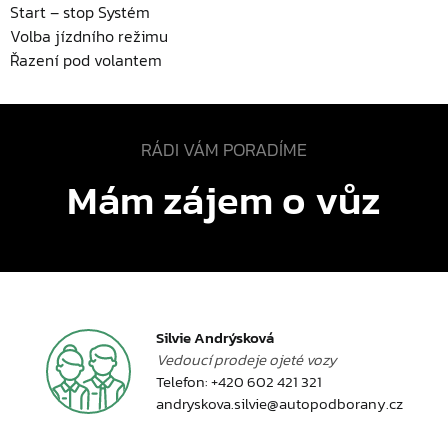
Start – stop Systém
Volba jízdního režimu
Řazení pod volantem
RÁDI VÁM PORADÍME
Mám zájem o vůz
Silvie Andrýsková
Vedoucí prodeje ojeté vozy
Telefon:
+420 602 421 321
andryskova.silvie@autopodborany.cz