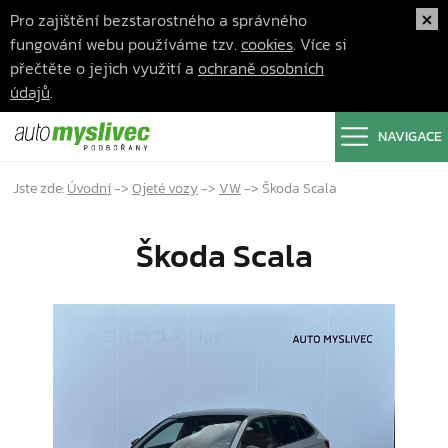
Pro zajištění bezstarostného a správného
fungování webu používáme tzv.
cookies
. Více si
přečtěte o jejich využití a
ochraně osobních
údajů
.
NAVIGACE
Jste zde:
Úvodní
->
Ojeté vozy
->
VW
->
Škoda Scala
Škoda Scala