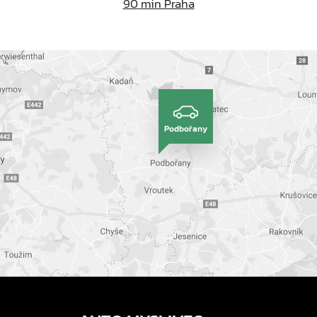
90
min Praha
Podbořany