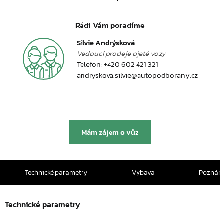
Rádi Vám poradíme
Silvie Andrýsková
Vedoucí prodeje ojeté vozy
Telefon:
+420 602 421 321
andryskova.silvie@autopodborany.cz
Mám zájem o vůz
Technické parametry
Výbava
Pozná
Technické parametry