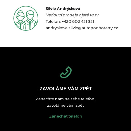
Silvie Andrýsková
Vedoucí prodeje ojeté vozy
Telefon:
+420 602 421 321
andryskova.silvie@autopodborany.cz
ZAVOLÁME VÁM ZPĚT
Zanechte nám na sebe telefon,
zavoláme vám zpět
Zanechat telefon