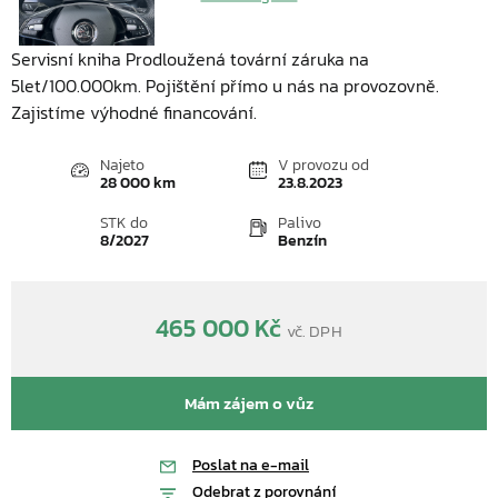
Servisní kniha Prodloužená tovární záruka na
5let/100.000km. Pojištění přímo u nás na provozovně.
Zajistíme výhodné financování.
Najeto
V provozu od
28 000 km
23.8.2023
STK do
Palivo
8/2027
Benzín
465 000 Kč
vč. DPH
Mám zájem o vůz
Poslat na e-mail
Odebrat z porovnání