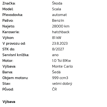
Značka:
Škoda
Model:
Scala
Převodovka:
automat
Palivo:
Benzín
Najeto:
28000 km
Karoserie:
hatchback
Výkon:
81 kW
V provozu od:
23.8.2023
STK do:
8/2027
Servisní knížka:
ano
Motor:
1.0 Tsi 81Kw
Výbava:
Monte Carlo
Barva:
Šedá
Objem motoru:
999 ccm3
Stav:
velmi dobrý
Původ:
ČR
Výbava