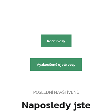
Nenašli jste svůj nový vůz? Můžete se
podívat na
Roční vozy
nebo
Vyzkoušené ojeté vozy
POSLEDNÍ NAVŠTÍVENÉ
Naposledy jste