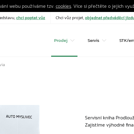
ování webu používáme tzv.
cookies
. Více si přečtěte o jejich vyu
edstavu,
chci poptat vůz
Chci vůz projet,
objednat předváděcí jízd
Prodej
Servis
STK/em
via
Servisní kniha Prodlou
Zajistíme výhodné fin