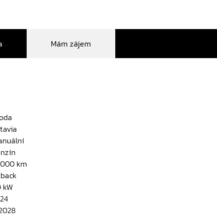
a
Mám zájem
oda
tavia
nuální
nzín
000 km
ftback
0 kW
24
2028