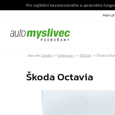
Pro zajištění bezstarostného a správného fung
Mám př
Jste zde:
Úvodní
->
Ojeté vozy
->
ŠKODA
->
Škoda Octa
Škoda Octavia