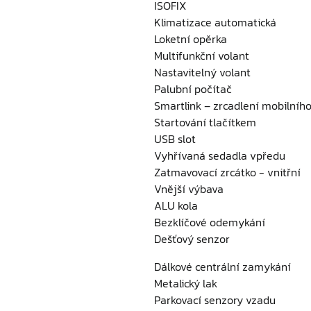
ISOFIX
Klimatizace automatická
Loketní opěrka
Multifunkční volant
Nastavitelný volant
Palubní počítač
Smartlink – zrcadlení mobilního
Startování tlačítkem
USB slot
Vyhřívaná sedadla vpředu
Zatmavovací zrcátko - vnitřní
Vnější výbava
ALU kola
Bezklíčové odemykání
Dešťový senzor
Dálkové centrální zamykání
Metalický lak
Parkovací senzory vzadu