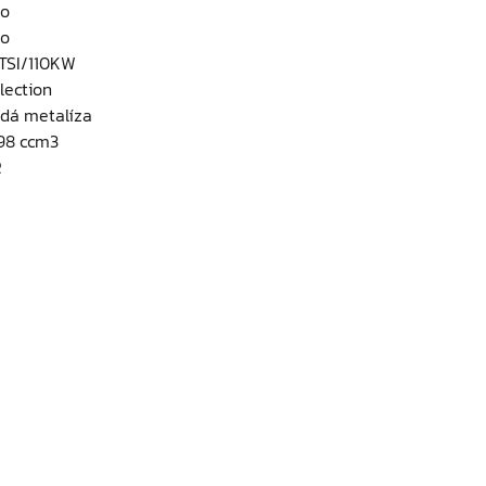
o
o
5TSI/110KW
lection
dá metalíza
98 ccm3
R