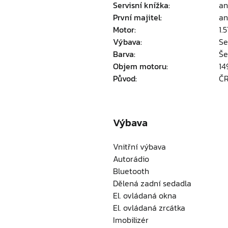
Servisní knížka:
an
První majitel:
an
Motor:
1.
Výbava:
Se
Barva:
Še
Objem motoru:
14
Původ:
Č
Výbava
Vnitřní výbava
Autorádio
Bluetooth
Dělená zadní sedadla
El. ovládaná okna
El. ovládaná zrcátka
Imobilizér