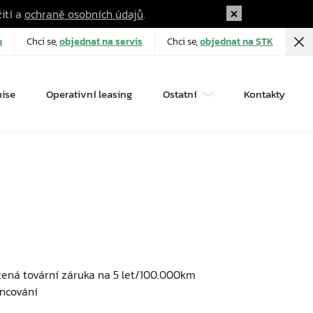
žití a
ochraně osobních údajů
.
u
Chci se,
objednat na servis
Chci se,
objednat na STK
ise
Operativní leasing
Ostatní
Kontakty
žená tovární záruka na 5 let/100.000km
ancování