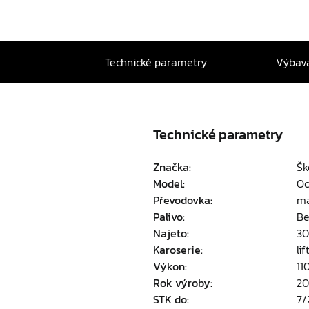
Technické parametry
Výbav
Technické parametry
Značka:
Šk
Model:
Oc
Převodovka:
ma
Palivo:
Be
Najeto:
30
Karoserie:
li
Výkon:
11
Rok výroby:
20
STK do:
7/