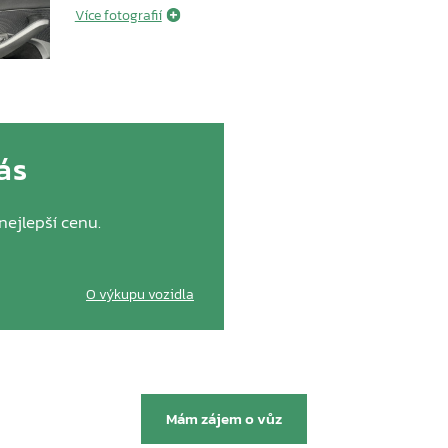
Více fotografií
ás
Garanc
nejlepší cenu.
Prodloužená tovární zá
předvá
O výkupu vozidla
Mám zájem o vůz