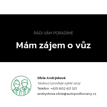
RÁDI VÁM PORADÍME
Mám zájem o vůz
Silvie Andrýsková
Vedoucí prodeje ojeté vozy
Telefon:
+420 602 421 321
andryskova.silvie@autopodborany.cz