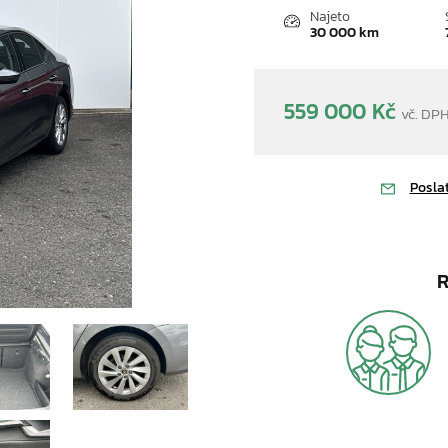
Najeto
30 000 km
559 000 Kč
vč. DP
Načít
Posla
R