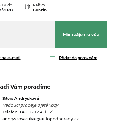
STK do
Palivo
7/2028
Benzín
Mám zájem o vůz
H
ám obrázek
Přidat do porovnání
t na e-mail
ádi Vám poradíme
Silvie Andrýsková
Vedoucí prodeje ojeté vozy
Telefon:
+420 602 421 321
andryskova.silvie@autopodborany.cz